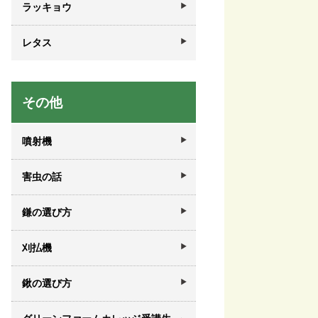
ラッキョウ
レタス
その他
噴射機
害虫の話
鎌の選び方
刈払機
鍬の選び方