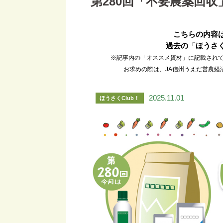
第280回「不要農薬回収
こちらの内容は
過去の「ほうさく
※記事内の「オススメ資材」に記載され
お求めの際は、JA信州うえだ営農経済
2025.11.01
ほうさくClub！