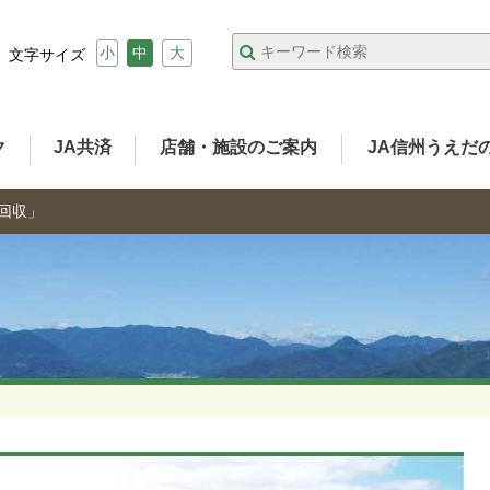
小
中
大
文字サイズ
ク
JA共済
店舗・施設のご案内
JA信州うえだ
薬回収」