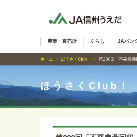
農業・直売所
くらし
JAバン
ホーム
ほうさくClub！
第280回「不要農
ほうさくClub！