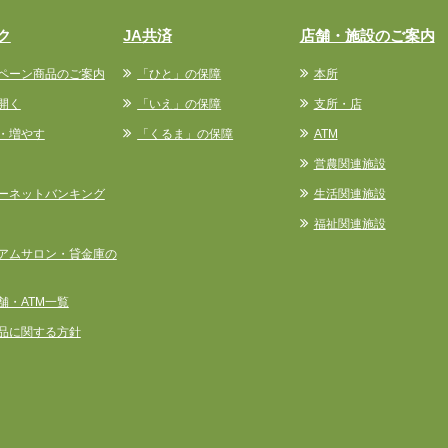
ク
JA共済
店舗・施設のご案内
ペーン商品のご案内
「ひと」の保障
本所
開く
「いえ」の保障
支所・店
・増やす
「くるま」の保障
ATM
営農関連施設
ーネットバンキング
生活関連施設
福祉関連施設
アムサロン・貸金庫の
舗・ATM一覧
品に関する方針