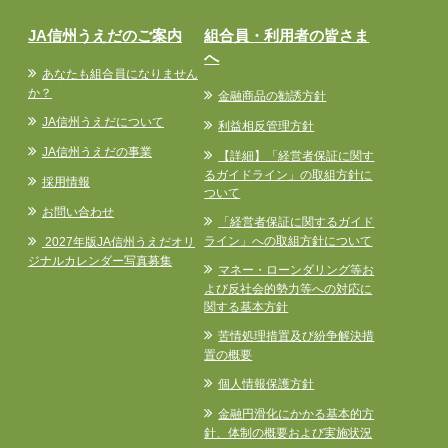
JA信州うえだのご案内
組合員・利用者の皆さま
へ
あなたも組合員になりません
か？
金融商品の勧誘方針
JA信州うえだについて
利益相反管理方針
JA信州うえだの事業
【詳細】「経営者保証に関す
るガイドライン」の取組方針に
採用情報
ついて
お問い合わせ
「経営者保証に関するガイド
ライン」への取組方針について
2027年版JA信州うえだオリ
ジナルカレンダー写真募集
マネー・ローンダリング等お
よび反社会的勢力等への対応に
関する基本方針
苦情処理措置及び紛争解決措
置の概要
個人情報保護方針
金融円滑化にかかる基本的方
針、体制の概要および実施状況