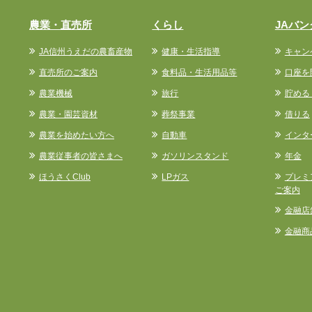
農業・直売所
くらし
JAバン
JA信州うえだの農畜産物
健康・生活指導
キャン
直売所のご案内
食料品・生活用品等
口座を
農業機械
旅行
貯める
農業・園芸資材
葬祭事業
借りる
農業を始めたい方へ
自動車
インタ
農業従事者の皆さまへ
ガソリンスタンド
年金
ほうさくClub
LPガス
プレミ
ご案内
金融店
金融商