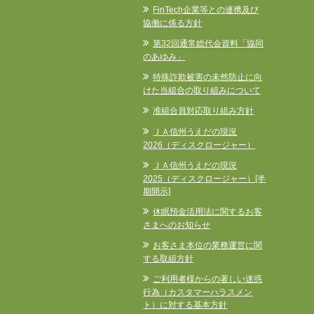
FinTech企業等との連携及び
協働に係る方針
第32回通常総代会資料「協同
のあゆみ」
特殊詐欺被害の未然防止に向
けた当組合の取り組みについて
准組合員対応取り組み方針
ＪＡ信州うえだの現況
2026（ディスクロージャー）
ＪＡ信州うえだの現況
2025（ディスクロージャー）[半
期開示]
休眠預金活用法に関するお客
さまへのお知らせ
お客さま本位の業務運営に関
する取組方針
ご利用者様からの著しい迷惑
行為（カスタマーハラスメン
ト）に対する基本方針