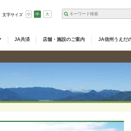
小
中
大
文字サイズ
ク
JA共済
店舗・施設のご案内
JA信州うえだ