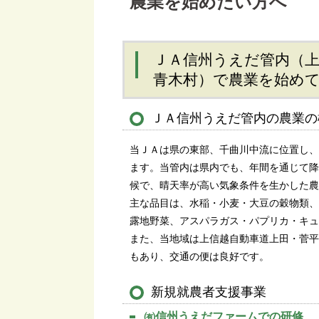
農業を始めたい方へ
ＪＡ信州うえだ管内（
青木村）で農業を始め
ＪＡ信州うえだ管内の農業の
当ＪＡは県の東部、千曲川中流に位置し、
ます。当管内は県内でも、年間を通じて降
候で、晴天率が高い気象条件を生かした農
主な品目は、水稲・小麦・大豆の穀物類、
露地野菜、アスパラガス・パプリカ・キュ
また、当地域は上信越自動車道上田・菅平
もあり、交通の便は良好です。
新規就農者支援事業
㈲信州うえだファームでの研修