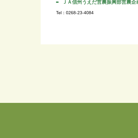
ＪＡ信州うえだ営農振興部営農企
Tel：0268-23-4084