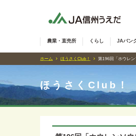
農業・直売所
くらし
JAバン
ホーム
ほうさくClub！
第196回「ホウレ
ほうさくClub！