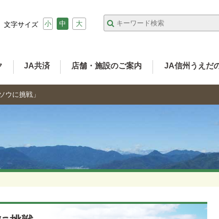
小
中
大
文字サイズ
ク
JA共済
店舗・施設のご案内
JA信州うえだ
ンソウに挑戦」