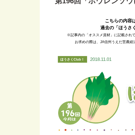
第196回「ホウレンソ
こちらの内容は
過去の「ほうさく
※記事内の「オススメ資材」に記載され
お求めの際は、JA信州うえだ営農経済
2018.11.01
ほうさくClub！