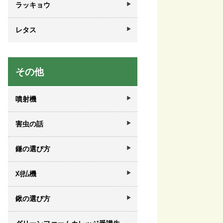
ラッキョウ
レタス
その他
噴射機
害虫の話
鎌の選び方
刈払機
鍬の選び方