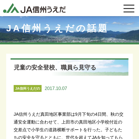
JA信州うえだの話題
児童の安全登校、職員ら見守る
2017.10.07
JA信州うえだの
話題
JA信州うえだ真田地区事業部は9月下旬の4日間、秋の交
通安全運動に合わせて、上田市の真田地区小学校付近の
交差点で小学生の道路横断サポートを行った。子どもた
ちの安全を守るとともに、世代を超えてJAを知ってもら