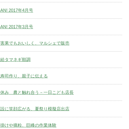
AN! 2017年4月号
AN! 2017年3月号
災害果でもおいしく、マルシェで販売
学給タマネギ順調
花寿司作り、親子に伝える
夏休み 農と触れ合う－一日こども店長
施設に笑顔広がる、夏祭り模擬店出店
袋掛けや摘粒、巨峰の作業体験