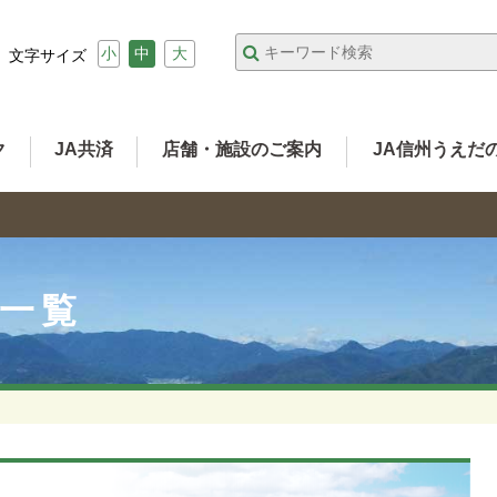
小
中
大
文字サイズ
ク
JA共済
店舗・施設のご案内
JA信州うえだ
事一覧