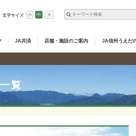
小
中
大
文字サイズ
ク
JA共済
店舗・施設のご案内
JA信州うえだ
事一覧