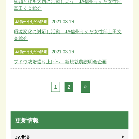
笑顔と絆を大切に活動しよう JA信州うえだ女性部
真田支会総会
2021.03.19
JA信州うえだの話題
環境変化に対応し活動 JA信州うえだ女性部上田支
会総会
2021.03.19
JA信州うえだの話題
ブドウ栽培盛り上げへ 新規就農説明会企画
1
2
更新情報
JA共済