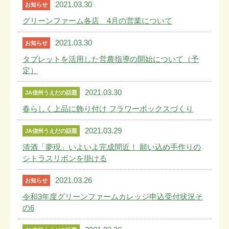
2021.03.30
お知らせ
グリーンファーム各店 4月の営業について
2021.03.30
お知らせ
タブレットを活用した営農指導の開始について（予
定）
2021.03.30
JA信州うえだの話題
春らしく上品に飾り付け フラワーボックスづくり
2021.03.29
JA信州うえだの話題
清酒「夢現」いよいよ完成間近！ 願い込め手作りの
シトラスリボンを掛ける
2021.03.26
お知らせ
令和3年度グリーンファームカレッジ申込受付状況そ
の6