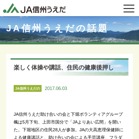
JA信州うえだの話題
楽しく体操や講話、住民の健康後押し
2017.06.03
JA信州うえだの
話題
JA信州うえだ助け合いの会と下堀ボランティアグループ
楓は5月下旬、上田市国分で「JAよりあい広間」を開い
た。下堀地区の住民28人が参加。JAの大高恵理保健師に
よる健康講話と、助け合いの会による手芸講座、フラダ