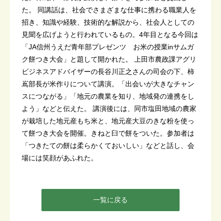
た。 同講話は、社会でさまざまな仕事に携わる職業人を
招き、知識や経験、技術的な解説から、社会人としての
見聞を広げようと行われているもの。4年目となる今回は
「JA信州うえだ青年部プレゼンツ お米の授業inサムガ
ク餅つき大会」と題して開かれた。 上田市農政課アグリ
ビジネスアドバイザーの長谷川正之さんの司会の下、柿
嶌部長が米作りについて講演。「出会いが大きなチャン
スにつながる」「地元の農業を知り、地域発の連携をし
よう」などと伝えた。 講演後には、同市塩田地域の農家
が栽培した地元産もち米と、地元産大豆のきな粉を使っ
て餅つき大会を開催。きねと臼で餅をついた。参加者は
「つきたての餅は柔らかくておいしい」などと話し、会
場には笑顔があふれた。
一覧に戻る