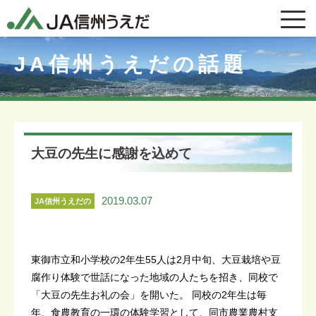
JA信州うえだの話題
大豆の先生に感謝を込めて
2019.03.07
JA信州うえだの
話題
東御市立和小学校の2年生55人は2月中旬、大豆栽培や豆
腐作り体験で世話になった地域の人たちを招き、同校で
「大豆の先生お礼の会」を開いた。 同校の2年生は毎
年、食農教育の一環の体験学習として、同市農業農村支