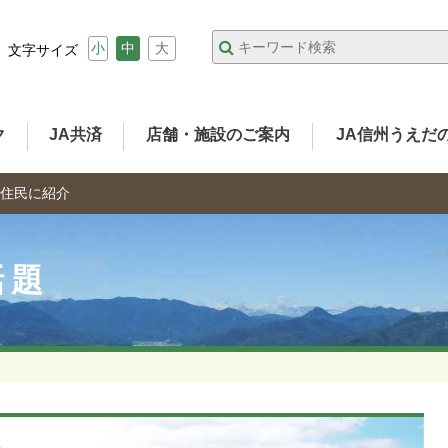
小
中
大
文字サイズ
ク
JA共済
店舗・施設のご案内
JA信州うえだ
住民に紹介
話題