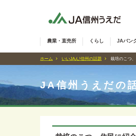
農業・直売所
くらし
JAバン
ホーム
いいJAん!信州の話題
栽培のこつ、
JA信州うえだの