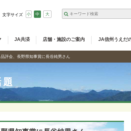
小
中
大
文字サイズ
ク
JA共済
店舗・施設のご案内
JA信州うえだ
こ品評会、長野県知事賞に長谷純男さん
話題