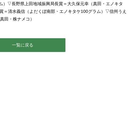
ラム）▽長野県上田地域振興局長賞＝大久保元幸（真田・エノキタ
長賞＝清水義信（よだくぼ南部・エノキタケ100グラム）▽信州うえ
真田・株ナメコ）
一覧に戻る