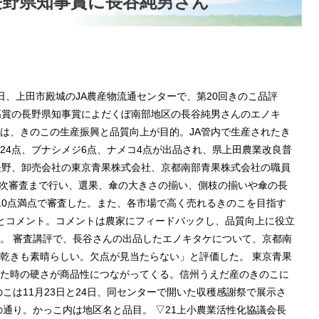
長野県知事賞に長谷純男さん
2日、上田市殿城のJA農産物流通センターで、第20回きのこ品評
高賞の長野県知事賞によだくぼ南部地区の長谷純男さんのエノキ
会は、きのこの生産振興と品質向上が目的。JA管内で生産されたき
24点、ブナシメジ6点、ナメコ4点が出品され、県上田農業改良普
長野、卸売会社の東京青果株式会社、京都南部青果株式会社の職員
3次審査まで行い、選果、傘の大きさの揃い、側枝の揃いや傘の長
10点満点で審査した。また、各市場で高く売れるきのこを目指す
とコメント。コメントは農家にフィードバックし、品質向上に役立
。 審査講評で、長谷さんの出品したエノキタケについて、京都南
乾きも素晴らしい。欠点が見当たらない」と評価した。 東京青果
た時の硬さが商品性につながってくる。信州うえだ産のきのこに
こは11月23日と24日、同センターで開いた収穫感謝祭で展示さ
の通り。かっこ内は地区名と品目。 ▽21上小農業活性化協議会長