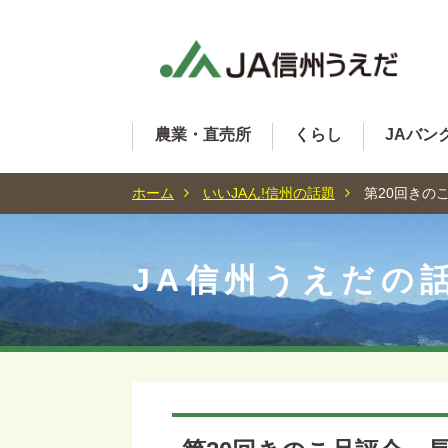
農業・直売所
くらし
JAバン
ホーム
いいJAん!信州の話題
第20回きの
JA信州うえだの