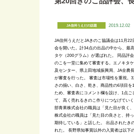
第20回きのこ品評会、
2019.12.02
JA信州うえだの話題
JA信州うえだとJAきのこ協議会は11月2
会を開いた。計34点の出品の中から、最
タケ（200グラム）が選ばれた。 同品評
のこを一堂に集めて審査する。エノキタケ
及センター、県上田地域振興局、JA全農
が審査を行った。 審査は市場性を重視。
さの揃い、白さ、乾き、商品性の6項目を
ため、審査表にコメント欄を設け、1点ご
て、高く売れるきのこ作りにつなげていく
部青果株式会社の職員は「見た目が良く、
株式会社の職員は「見た目の良さと、持っ
期待している」と話した。 出品されたきの
れた。 長野県知事賞以外の入賞者は以下