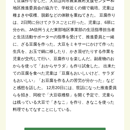
て豆腐作りをした。大豆は同市農業農村支援センター和
地区推進委員会の協力で、学校近くの畑で栽培。児童は
種まきや収穫、脱穀などの体験を重ねてきた。 豆腐作り
は、2日間に分けてクラスごとに行った。児童は、6班に
分かれ、JA信州うえだ東部地区事業部の生活指導担当者
と生活活動サポーターの指導を受けて、推進委員と一緒
に、ざる豆腐を作った。大豆をミキサーにかけて作った
生呉を、お玉で鍋に移したり、かき混ぜたりする作業を
児童が交代して行い、豆腐作りを楽しんだ。副産物のお
からを使って「おからサラダ」も作り試食した。 出来た
ての豆腐を食べた児童は「豆腐もおいしいけど、サラダ
もおいしい」「お豆腐を作る人の苦労が分かった」など
と感想を話した。 12月20日には、世話になった推進委員
らを招き、同校で「大豆収穫祭」を開く予定で、児童ら
は残っている大豆で「きなこ」を作り、きなこを使った
料理でもてなすことにしている。