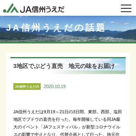
JA信州うえだの話題
3地区でぶどう直売 地元の味をお届け
2020.10.19
JA信州うえだの
話題
JA信州うえだは9月19～21日の3日間、東部、西部、塩田
地区でブドウの直売を行った。毎年開催している同JA最
大のイベント「JAフェスティバル」が新型コロナウイル
スの影響で中止となり、代替企画として行った。地元住