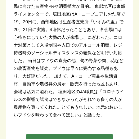
民に向けた農産物PRや消費拡大が目的。 東部地区は東部
ライスセンターで、塩田地区はA・コープコアしおだ店で
19、20日に、西部地区は生産者直売所「いずみの里」で
20、21日に実施。4連休だったこともあり、各会場には
心待ちにしていた大勢の人が来場し、にぎわった。コロ
ナ対策として入場制限や入口でのアルコール消毒、レジ
待機時のソーシャルディスタンスの確保などを行い対応
した。 当日はブドウの直売の他、旬の野菜や肉、花など
の農畜産物を販売。ブドウは早々に完売する品種もあ
り、大好評だった。 加えて、A・コープ商品や生活資
材、自動車や農機具の展示・販売を行った地区もあり、
会場は活気に溢れた。 塩田地区のJA職員は「コロナウイ
ルスの影響で試食はできなかったがそれでも多くの人が
農産物を買ってくれた。とてもうれしい。地元のおいし
いブドウを味わって食べてほしい」と話した。