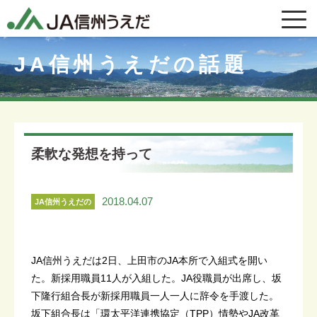
JA信州うえだの話題
柔軟な発想を持って
2018.04.07
JA信州うえだの
話題
JA信州うえだは2日、上田市のJA本所で入組式を開い
た。新採用職員11人が入組した。JA役職員が出席し、坂
下隆行組合長が新採用職員一人一人に辞令を手渡した。
坂下組合長は「環太平洋連携協定（TPP）情勢やJA改革