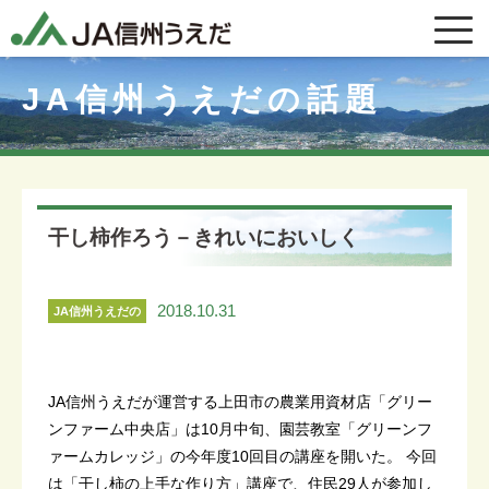
JA信州うえだの話題
干し柿作ろう－きれいにおいしく
2018.10.31
JA信州うえだの
話題
JA信州うえだが運営する上田市の農業用資材店「グリー
ンファーム中央店」は10月中旬、園芸教室「グリーンフ
ァームカレッジ」の今年度10回目の講座を開いた。 今回
は「干し柿の上手な作り方」講座で、住民29人が参加し