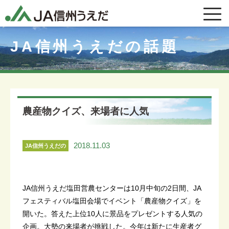
JA信州うえだの話題
農産物クイズ、来場者に人気
2018.11.03
JA信州うえだの
話題
JA信州うえだ塩田営農センターは10月中旬の2日間、JA
フェスティバル塩田会場でイベント「農産物クイズ」を
開いた。答えた上位10人に景品をプレゼントする人気の
企画。大勢の来場者が挑戦した。今年は新たに生産者グ