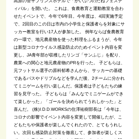
高原の菅平プリンスホテルで「かいぶつのたねフェステ
ィバル」を開いた。 これは、食農教育と運動教室を合わ
せたイベントで、今年で6年目。今年度は、4回実施予定
で、2回目のこの日は市内の小学生と保護者らを対象にサ
ッカー教室を行い17人が参加した。 例年ならば食農教育
の一環で、地元農産物を使った料理をふるまうが、今年
は新型コロナウイルス感染防止のためイベント内容を変
更し、JA青年部が収穫したリンゴ「サンふじ」を配り、
農業への関心と地元農産物のPRを行った。 子どもらは、
元フットサル選手の原科郁希さんから、サッカーの基礎
であるパスやドリブルなどを学んだ後、2チームに分かれ
てミニゲームを行い楽しんだ。保護者は子どもたちの練
習を見守った。 子どもらは「みんなでミニゲームができ
て楽しかった」「ゴールを決められてうれしかった」と
喜んだ。 (株)I.D.D.WORKSの住澤祐樹部長は「今年は、
コロナの影響でイベント内容を変更して開催したが、こ
どもたちや保護者が楽しんでくれたので、とてもうれし
い。次回も感染防止対策を徹底して、参加者が楽しくス