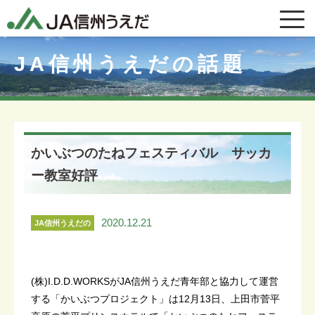
JA信州うえだの話題
かいぶつのたねフェスティバル サッカ
ー教室好評
2020.12.21
JA信州うえだの
話題
(株)I.D.D.WORKSがJA信州うえだ青年部と協力して運営
する「かいぶつプロジェクト」は12月13日、上田市菅平