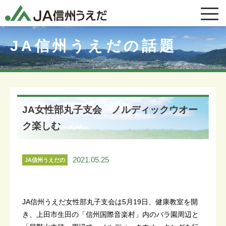
JA信州うえだの話題
JA女性部丸子支会 ノルディックウオー
ク楽しむ
2021.05.25
JA信州うえだの
話題
JA信州うえだ女性部丸子支会は5月19日、健康教室を開
き、上田市生田の「信州国際音楽村」内のバラ園周辺と