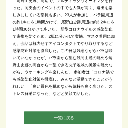
「尾野山史跡」周辺で、ノルディックウオーキングを行
った。同支会のイベントの中でも人気が高く、遠出を楽
しみにしている部員も多い。23人が参加し、バラ園周辺
の約1キロを1時間かけて、尾野山史跡周辺の約3.2キロを
1時間30分かけて歩いた。 新型コロナウイルス感染防止
で密集を防ぐため、2班に分かれて実施。マスク着用に加
え、会話は極力せずアイコンタクトでやり取りするなど
感染防止対策を徹底した。この日は残念ながらバラは咲
いていなかったが、バラ園から望む浅間山麓の眺めや尾
野山史跡の高台から一望できる丸子地域の風景を眺めな
がら、ウオーキングを楽しんだ。 参加者は「コロナ禍で
も感染防止対策を徹底し、みんなと活動できたことがう
れしい」「良い景色を眺めながら気持ち良く歩けた。ス
トレス解消になった」などと笑顔で話した。
一覧に戻る