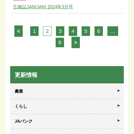
広報誌JAN!JAN! 2024年3月号
1
2
3
4
5
6
…
8
更新情報
農業
くらし
JAバンク