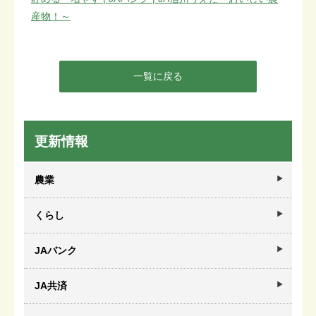
産物！～
一覧に戻る
更新情報
農業
くらし
JAバンク
JA共済