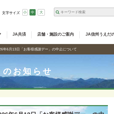
小
中
大
文字サイズ
ク
JA共済
店舗・施設のご案内
JA信州うえだ
26年6月13日「お客様感謝デー」の中止について
らのお知らせ