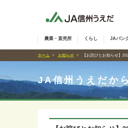
農業・直売所
くらし
JAバン
ホーム
お知らせ
【お詫びとお知らせ】20
JA信州うえだか