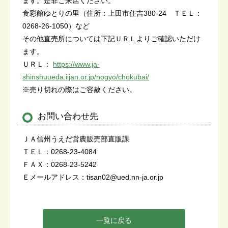
ます。是非ご来店ください。
食彩館ゆとりの里（住所：上田市住吉380-24 ＴＥＬ：
0268-26-1050）など
その他直売所については下記ＵＲＬよりご確認いただけ
ます。
ＵＲＬ：
https://www.ja-
shinshuueda.iijan.or.jp/nogyo/chokubai/
※売り切れの際はご容赦ください。
お問い合わせ先
ＪＡ信州うえだ営農販売部直販課
ＴＥＬ：0268-23-4084
ＦＡＸ：0268-23-5242
Ｅメールアドレス：tisan02@ued.nn-ja.or.jp
一覧に戻る