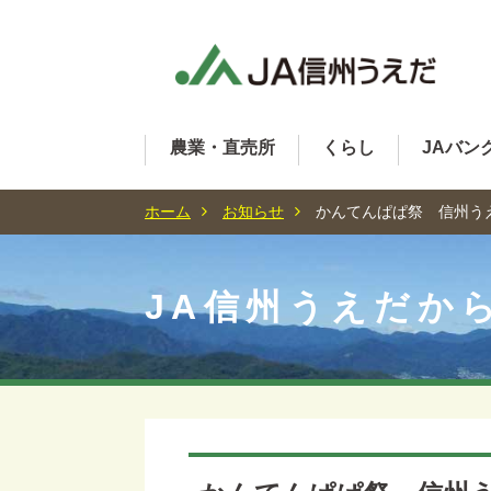
農業・直売所
くらし
JAバン
ホーム
お知らせ
かんてんぱぱ祭 信州う
JA信州うえだか