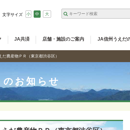
小
中
大
文字サイズ
ク
JA共済
店舗・施設のご案内
JA信州うえだ
えだ農産物ＰＲ（東京都渋谷区）
らのお知らせ